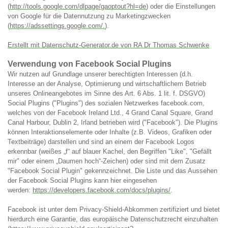
(
http://tools.google.com/dlpage/gaoptout?hl=de
) oder die Einstellungen
von Google für die Datennutzung zu Marketingzwecken
(
https://adssettings.google.com/.
).
Erstellt mit Datenschutz-Generator.de von RA Dr Thomas Schwenke
Verwendung von Facebook Social Plugins
Wir nutzen auf Grundlage unserer berechtigten Interessen (d.h.
Interesse an der Analyse, Optimierung und wirtschaftlichem Betrieb
unseres Onlineangebotes im Sinne des Art. 6 Abs. 1 lit. f. DSGVO)
Social Plugins ("Plugins") des sozialen Netzwerkes facebook.com,
welches von der Facebook Ireland Ltd., 4 Grand Canal Square, Grand
Canal Harbour, Dublin 2, Irland betrieben wird ("Facebook"). Die Plugins
können Interaktionselemente oder Inhalte (z.B. Videos, Grafiken oder
Textbeiträge) darstellen und sind an einem der Facebook Logos
erkennbar (weißes „f“ auf blauer Kachel, den Begriffen "Like", "Gefällt
mir" oder einem „Daumen hoch“-Zeichen) oder sind mit dem Zusatz
"Facebook Social Plugin" gekennzeichnet. Die Liste und das Aussehen
der Facebook Social Plugins kann hier eingesehen
werden:
https://developers.facebook.com/docs/plugins/
.
Facebook ist unter dem Privacy-Shield-Abkommen zertifiziert und bietet
hierdurch eine Garantie, das europäische Datenschutzrecht einzuhalten