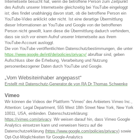
Internetseite besucht hat, wenn die betroffene Person zum Zeitpunkt
des Aufrufs unserer Internetseite gleichzeitig bei YouTube eingeloggt
ist; dies findet unabhängig davon statt, ob die betroffene Person ein
YouTube-Video anklickt oder nicht. Ist eine derartige Übermittlung
dieser Informationen an YouTube und Google von der betroffenen
Person nicht gewollt, kann diese die Übermittlung dadurch verhindern,
dass sie sich vor einem Aufruf unserer Internetseite aus ihrem
YouTube-Account ausloggt.
Die von YouTube veröffentlichten Datenschutzbestimmungen, die unter
https://www.google.de/intl/de/policies/privacy/
abrufbar sind, geben
Aufschluss über die Erhebung, Verarbeitung und Nutzung
personenbezogener Daten durch YouTube und Google.
„Vom Websiteinhaber angepasst“
Erstellt mit Datenschutz-Generator.de von RA Dr Thomas Schwenke
Vimeo
Wir können die Videos der Plattform “Vimeo” des Anbieters Vimeo Inc.,
Attention: Legal Department, 555 West 18th Street New York, New York
10011, USA, einbinden. Datenschutzerklärung:
https://vimeo.com/privacy
. Wir weisen darauf hin, dass Vimeo Google
Analytics einsetzen kann und verweisen hierzu auf die
Datenschutzerklärung (
https://www.google.com/policies/privacy
) sowie
Opt-Out-Möglichkeiten für Google-Analytics