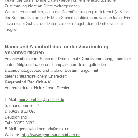
freiwilliger Basis. Diese Daten werden ohne Ihre ausdrückliche
Zustimmung nicht an Dritte weitergegeben.
Wir weisen darauf hin, dass die Datenübertragung im Internet (z.B. bei
der Kommunikation per E-Mail) Sicherheitslücken aufweisen kann. Ein
lückenloser Schutz der Daten vor dem Zugriff durch Dritte ist nicht
möglich.
Name und Anschrift des für die Verarbeitung
Verantwortlichen
Verantwortlicher im Sinne der Datenschutz-Grundverordnung, sonstiger
in den Mitgliedstaaten der Europäischen Union geltenden
Datenschutzgesetze und anderer Bestimmungen mit
datenschutzrechtlichem Charakter:
Gegenwind Bad Orb e.V.
Vertreten durch: Heinz Josef Prehler
E-Mail:
heinz.prehler@t-online.de
Salmünsterer Str. 7
D-63619 Bad Orb
Deutschland
Tel.: 06052 3682
E-Mail:
gegenwind-bad-orb@gmx.net
Website:
http://www.gegenwind-bad-orb.de