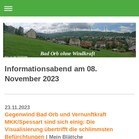
Bad Orb ohne Windkraft
Informationsabend am 08.
November 2023
23.11.2023
Gegenwind Bad Orb und Vernunftkraft
MKK/Spessart sind sich einig: Die
Visualisierung übertrifft die schlimmsten
Befürchtungen
| Mein Blättche