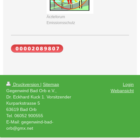
Ärzteforum
Emissionsschutz
Druckversion
|
Sitemap
Login
Gegenwind Bad Orb e.V.,
Webansicht
Dr. Eckhard Kuck 1. Vorsitzender
Kurparkstrasse 5
63619 Bad Orb
Tel. 06052 900555
E-Mail: gegenwind-bad-
orb@gmx.net