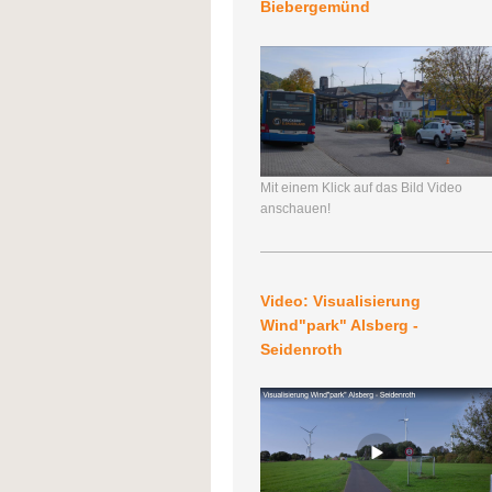
Biebergemünd
Mit einem Klick auf das Bild Video
anschauen!
Video: Visualisierung
Wind"park" Alsberg -
Seidenroth