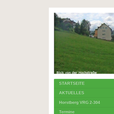
STARTSEITE
AKTUELLES
Horstberg VRG 2-304
Termine