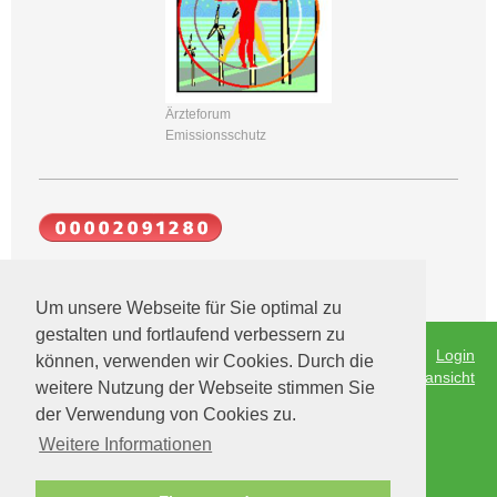
Ärzteforum
Emissionsschutz
Um unsere Webseite für Sie optimal zu
gestalten und fortlaufend verbessern zu
Druckversion
|
Sitemap
Login
können, verwenden wir Cookies. Durch die
Gegenwind Bad Orb e.V.,
Webansicht
weitere Nutzung der Webseite stimmen Sie
Dr. Eckhard Kuck 1. Vorsitzender
der Verwendung von Cookies zu.
Kurparkstrasse 5
63619 Bad Orb
Weitere Informationen
Tel. 06052 900555
E-Mail: gegenwind-bad-