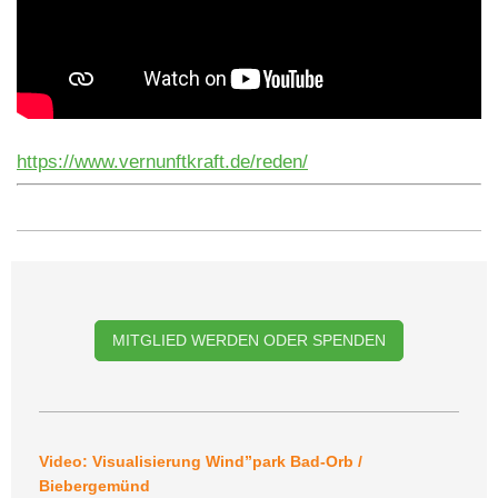
https://www.vernunftkraft.de/reden/
MITGLIED WERDEN ODER SPENDEN
Video: Visualisierung Wind”park Bad-Orb /
Biebergemünd